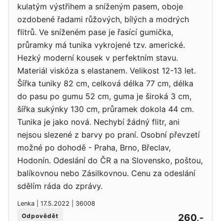
kulatým výstřihem a sníženým pasem, oboje
ozdobené řadami růžových, bílých a modrých
flitrů. Ve sníženém pase je řasící gumička,
průramky má tunika vykrojené tzv. americké.
Hezký moderní kousek v perfektním stavu.
Materiál viskóza s elastanem. Velikost 12-13 let.
Šířka tuniky 82 cm, celková délka 77 cm, délka
do pasu po gumu 52 cm, guma je široká 3 cm,
šířka sukýnky 130 cm, průramek dokola 44 cm.
Tunika je jako nová. Nechybí žádný flitr, ani
nejsou slezené z barvy po praní. Osobní převzetí
možné po dohodě - Praha, Brno, Břeclav,
Hodonín. Odeslání do ČR a na Slovensko, poštou,
balíkovnou nebo Zásilkovnou. Cenu za odeslání
sdělím ráda do zprávy.
Lenka | 17.5.2022 | 36008
260,-
Odpovědět