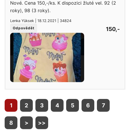
Nové. Cena 150,-/ks. K dispozici žluté vel. 92 (2
roky), 98 (3 roky).
Lenka Yüksek | 18.12.2021 | 34824
150,-
Odpovědět
1
2
3
4
5
6
7
8
>
>>