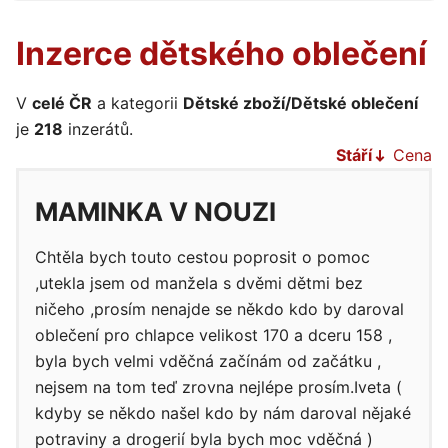
Inzerce dětského oblečení
V
celé ČR
a kategorii
Dětské zboží/Dětské oblečení
je
218
inzerátů.
Stáří
Cena
MAMINKA V NOUZI
Chtěla bych touto cestou poprosit o pomoc
,utekla jsem od manžela s dvěmi dětmi bez
ničeho ,prosím nenajde se někdo kdo by daroval
oblečení pro chlapce velikost 170 a dceru 158 ,
byla bych velmi vděčná začínám od začátku ,
nejsem na tom teď zrovna nejlépe prosím.Iveta (
kdyby se někdo našel kdo by nám daroval nějaké
potraviny a drogerií byla bych moc vděčná )