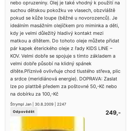
nebo opruzeniny. Olej je také vhodný k použití na
suchou dětskou pokožku ve vlasech, obzvláště
pokud se kůže loupe (běžné u novorozenců). Je
ideálním masážním olejíčkem pro miminka a děti,
kdy je velmi důležitý hladivý kontakt mezi
matkou a dítětem. Do tohoto oleje můžete přidat
pár kapek éterického oleje z řady KIDS LINE –
KOV. Velmi dobře se spojuje s tímto základem a
velmi dobře působí na klidný spánek
dítěte.Příznivě ovlivňuje chod tlustého střeva, plic
a srdce (meridiánová energie). DOPRAVA: Zaslat
lze po plattbě předem za poštovné 50,-Kč nebo
na dobírku za 100,-Kč
Štrympl Jan | 30.8.2009 | 2247
249,-
Odpovědět