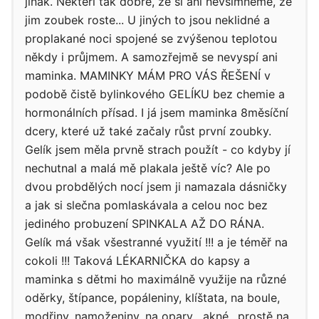
jinak. Někteří tak dobře, že si ani nevšimneme, že
jim zoubek roste... U jiných to jsou neklidné a
proplakané noci spojené se zvýšenou teplotou
někdy i průjmem. A samozřejmě se nevyspí ani
maminka. MAMINKY MÁM PRO VÁS ŘEŠENÍ v
podobě čistě bylinkového GELÍKU bez chemie a
hormonálních přísad. I já jsem maminka 8měsíční
dcery, které už také začaly růst první zoubky.
Gelík jsem měla prvně strach použít - co kdyby jí
nechutnal a malá mě plakala ještě víc? Ale po
dvou probdělých nocí jsem ji namazala dásničky
a jak si slečna pomlaskávala a celou noc bez
jediného probuzení SPINKALA AŽ DO RÁNA.
Gelík má však všestranné využití !!! a je téměř na
cokoli !!! Taková LÉKARNIČKA do kapsy a
maminka s dětmi ho maximálně využije na různé
oděrky, štípance, popáleniny, klíštata, na boule,
modřiny, namoženiny, na opary , akné ..prostě na