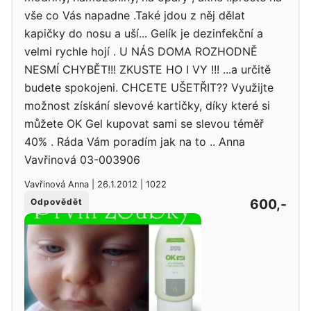
vše co Vás napadne .Také jdou z něj dělat
kapičky do nosu a uší... Gelík je dezinfekční a
velmi rychle hojí . U NÁS DOMA ROZHODNĚ
NESMÍ CHYBĚT!!! ZKUSTE HO I VY !!! ...a určitě
budete spokojeni. CHCETE UŠETŘIT?? Využijte
možnost získání slevové kartičky, díky které si
můžete OK Gel kupovat sami se slevou téměř
40% . Ráda Vám poradím jak na to .. Anna
Vavřinová 03-003906
Vavřinová Anna | 26.1.2012 | 1022
600,-
Odpovědět