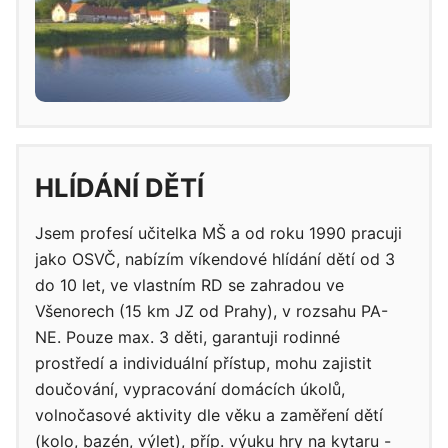
HLÍDÁNÍ DĚTÍ
Jsem profesí učitelka MŠ a od roku 1990 pracuji
jako OSVČ, nabízím víkendové hlídání dětí od 3
do 10 let, ve vlastním RD se zahradou ve
Všenorech (15 km JZ od Prahy), v rozsahu PA-
NE. Pouze max. 3 děti, garantuji rodinné
prostředí a individuální přístup, mohu zajistit
doučování, vypracování domácích úkolů,
volnočasové aktivity dle věku a zaměření dětí
(kolo, bazén, výlet), příp. výuku hry na kytaru -