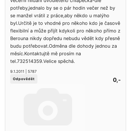
večerní hlídání dvouletého chlapečka-dle
potřeby,jednalo by se o pár hodin večer než by
se manžel vrátil z práce,aby někdo u malýho
byl.Určitě je to vhodné pro někoho kdo je časově
flexibilní a může přijít kdykoli pro někoho přímo z
Berouna nikdy dopředu nebudu vědět kdy přesně
budu potřebovat.Odměna dle dohody jednou za
měsíc.Kontaktujtě mě prosím na
tel.732514359.Velice spěchá.
9.1.2011 | 5787
0,-
Odpovědět