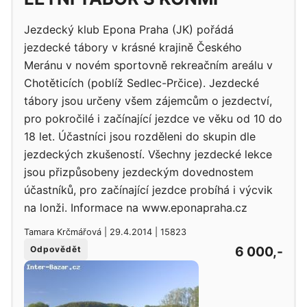
Jezdecký klub Epona Praha (JK) pořádá
jezdecké tábory v krásné krajině Českého
Meránu v novém sportovně rekreačním areálu v
Chotěticích (poblíž Sedlec-Prčice). Jezdecké
tábory jsou určeny všem zájemcům o jezdectví,
pro pokročilé i začínající jezdce ve věku od 10 do
18 let. Účastníci jsou rozděleni do skupin dle
jezdeckých zkušeností. Všechny jezdecké lekce
jsou přizpůsobeny jezdeckým dovednostem
účastníků, pro začínající jezdce probíhá i výcvik
na lonži. Informace na www.eponapraha.cz
Tamara Krčmářová | 29.4.2014 | 15823
6 000,-
Odpovědět